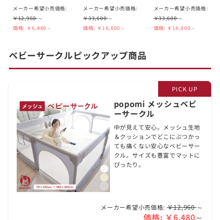
メーカー希望小売価格:
メーカー希望小売価格:
メーカー希望小売価格:
￥12,960
～
￥33,600
～
￥33,600
～
価格:
￥6,480
～
価格:
￥16,800
～
価格:
￥16,800
～
ベビーサークルピックアップ商品
popomi メッシュベビ
ーサークル
中が見えて安心。メッシュ生地
＆クッションでどこにぶつかっ
ても痛くない安心なベビーサー
クル。サイズも豊富でマットに
ぴったり。
￥12,960
～
メーカー希望小売価格:
価格:
￥6,480
～