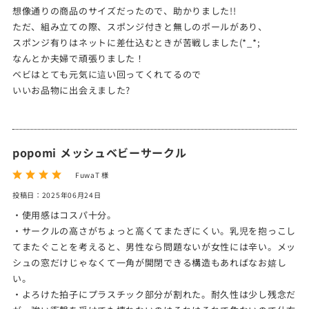
想像通りの商品のサイズだったので、助かりました!!
ただ、組み立ての際、スポンジ付きと無しのポールがあり、
スポンジ有りはネットに差仕込むときが苦戦しました(*_*;
なんとか夫婦で頑張りました！
ベビはとても元気に這い回ってくれてるので
いいお品物に出会えました?
popomi メッシュベビーサークル
FuwaT 様
投稿日：2025年06月24日
・使用感はコスパ十分。
・サークルの高さがちょっと高くてまたぎにくい。乳児を抱っこし
てまたぐことを考えると、男性なら問題ないが女性には辛い。メッ
シュの窓だけじゃなくて一角が開閉できる構造もあればなお嬉し
い。
・よろけた拍子にプラスチック部分が割れた。耐久性は少し残念だ