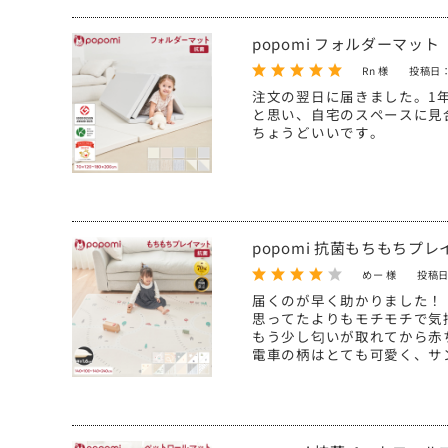
popomi フォルダーマット
Rn 様
投稿日：
注文の翌日に届きました。1
と思い、自宅のスペースに見
ちょうどいいです。
popomi 抗菌もちもちプ
めー 様
投稿日
届くのが早く助かりました！
思ってたよりもモチモチで気
もう少し匂いが取れてから赤
電車の柄はとても可愛く、サ