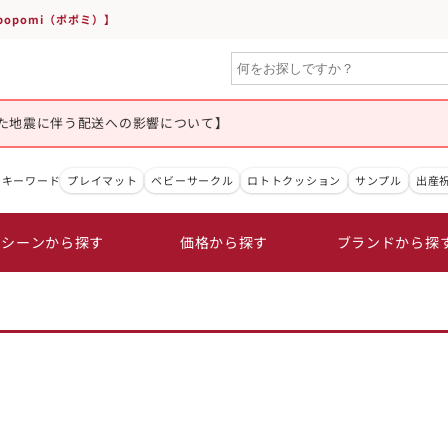
opomi（ポポミ）】
た地震に伴う配送への影響について】
目キーワード
プレイマット
ベビーサークル
ロトトクッション
サンプル
出産
シーンから探す
価格から探す
ブランドから探