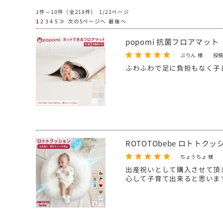
1件～10件（全218件） 1/22ページ
1
2
3
4
5
≫
次の5ページへ
最後へ
popomi 抗菌フロアマット
ぷりん 様
投稿
ふわふわで足に負担もなく子
ROTOTObebe ロトトクッ
ちょうちょ 様
出産祝いとして購入させて頂
心して子育て出来ると思いま