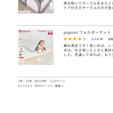
孫を抱いてサークルをまたぐ
ドア付きのサークルの方が良
popomi フォルダーマット
おかゆ 様
投稿
概ね満足です！良い点は、シ
点は、吐き戻したときに素材
した。色違いであれば、もう
1件～10件（全218件） 1/22ページ
1
2
3
4
5
≫
次の5ページへ
最後へ