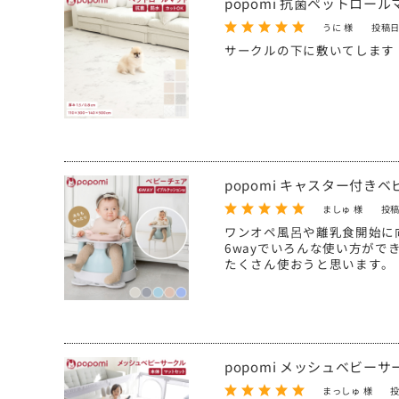
popomi 抗菌ペットロール
うに 様
投稿日
サークルの下に敷いてします
popomi キャスター付き
ましゅ 様
投稿
ワンオペ風呂や離乳食開始に
6wayでいろんな使い方がで
たくさん使おうと思います。
popomi メッシュベビー
まっしゅ 様
投