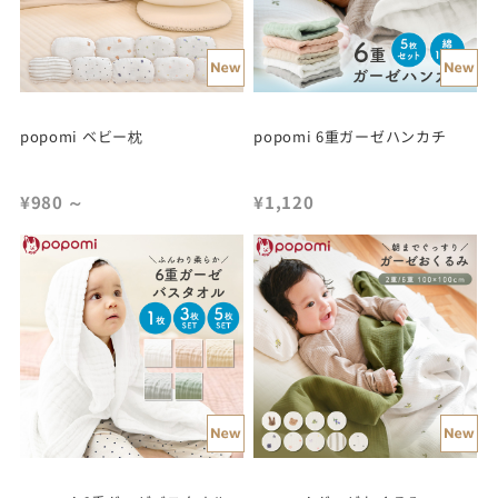
popomi ベビー枕
popomi 6重ガーゼハンカチ
¥980
～
¥1,120