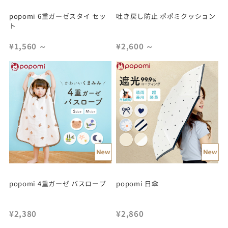
popomi 6重ガーゼスタイ セッ
吐き戻し防止 ポポミクッション
ト
¥1,560
～
¥2,600
～
popomi 4重ガーゼ バスローブ
popomi 日傘
¥2,380
¥2,860