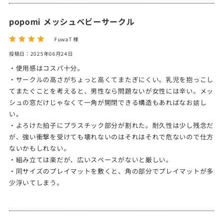
popomi メッシュベビーサークル
FuwaT 様
投稿日：2025年06月24日
・使用感はコスパ十分。
・サークルの高さがちょっと高くてまたぎにくい。乳児を抱っこし
てまたぐことを考えると、男性なら問題ないが女性には辛い。メッ
シュの窓だけじゃなくて一角が開閉できる構造もあればなお嬉し
い。
・よろけた拍子にプラスチック部分が割れた。耐久性は少し残念だ
が、強い衝撃を受けても壊れないのはそれはそれで危ないので仕方
ないかもしれない。
・組み立ては楽だが、広いスペースがないと厳しい。
・同サイズのプレイマットを敷くと、角の部分でプレイマットが多
少浮いてしまう。