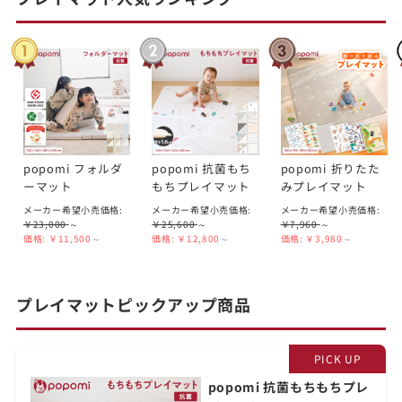
popomi フォルダ
popomi 抗菌もち
popomi 折りたた
ーマット
もちプレイマット
みプレイマット
メーカー希望小売価格:
メーカー希望小売価格:
メーカー希望小売価格:
￥23,000
～
￥25,600
～
￥7,960
～
価格:
￥11,500
～
価格:
￥12,800
～
価格:
￥3,980
～
プレイマットピックアップ商品
popomi 抗菌もちもちプレ