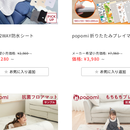
i 2WAY防水シート
popomi 折りたたみプレイ
望小売価格:
¥2,560
～
メーカー希望小売価格:
¥7,960
～
,280
～
価格:
¥3,980
～