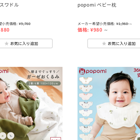
i スワドル
popomi ベビー枕
望小売価格:
¥9,760
メーカー希望小売価格:
¥1,960
～
,880
価格:
¥980
～