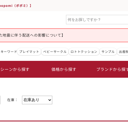
opomi（ポポミ）】
た地震に伴う配送への影響について】
目キーワード
プレイマット
ベビーサークル
ロトトクッション
サンプル
出産
シーンから探す
価格から探す
ブランドから探
在庫：