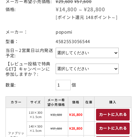
メーカー希望小売価格:
¥29,600
¥57,600
¥14,800
¥28,800
価格:
～
[ポイント還元 148ポイント～]
メーカー：
popomi
型番：
4582553056544
当日～2営業日以内発送
予定:
【レビュー投稿で特典
GET】キャンペーンに
参加しますか？:
個
数量:
メーカー希
カラー
サイズ
価格
在庫
購入
望小売価格
110×300
¥16,800
¥33,600
×1.5cm
140×500
¥28,800
¥57,600
×1.5cm
ファブリッ